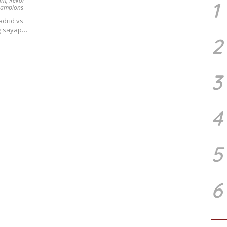
ium
,
Rekor
1
hampions
adrid vs
ng sayap…
2
3
4
5
6