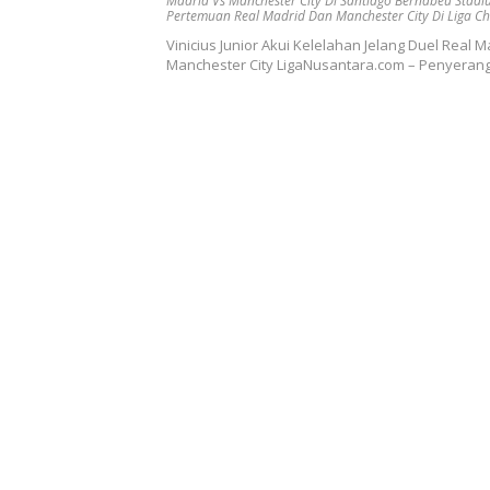
Madrid Vs Manchester City Di Santiago Bernabéu Stad
Pertemuan Real Madrid Dan Manchester City Di Liga C
Vinicius Junior Akui Kelelahan Jelang Duel Real M
Manchester City LigaNusantara.com – Penyera