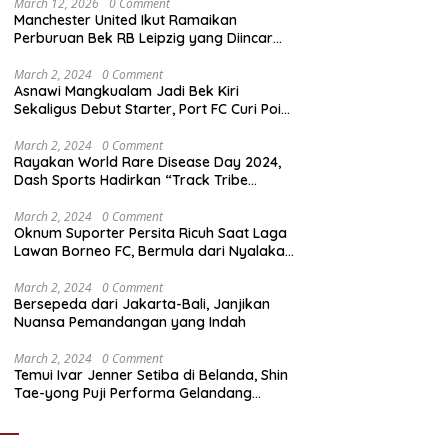
March 12, 2026
0 Comment
Manchester United Ikut Ramaikan
Perburuan Bek RB Leipzig yang Diincar
Liverpool dan Arsenal
March 2, 2024
0 Comment
Asnawi Mangkualam Jadi Bek Kiri
Sekaligus Debut Starter, Port FC Curi Poin
Penting di Kandang Khon Kaen United
March 2, 2024
0 Comment
Rayakan World Rare Disease Day 2024,
Dash Sports Hadirkan “Track Tribe
Showdown”
March 2, 2024
0 Comment
Oknum Suporter Persita Ricuh Saat Laga
Lawan Borneo FC, Bermula dari Nyalakan
Flare
March 2, 2024
0 Comment
Bersepeda dari Jakarta-Bali, Janjikan
Nuansa Pemandangan yang Indah
March 2, 2024
0 Comment
Temui Ivar Jenner Setiba di Belanda, Shin
Tae-yong Puji Performa Gelandang
Timnas Indonesia meski FC Utrecht Kalah