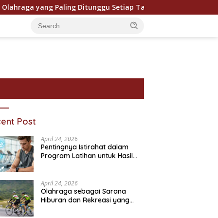
aga yang Paling Ditunggu Setiap Tahun oleh Penggemar Dunia
ent Post
April 24, 2026
Pentingnya Istirahat dalam
Program Latihan untuk Hasil
Maksimal
April 24, 2026
Olahraga sebagai Sarana
Hiburan dan Rekreasi yang
Semakin Digemari
ram Bantuan Sosial dan
Pentingnya Pendidikan
P