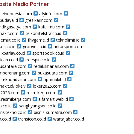
site Media Partner
ieindonesia.com
afyinfo.com
sbudaya.id
gresikarir.com
dirgasatya.com
kafeilmu.com
makit.com
telkomtelstra.co.id
semut.co.id
frivgame.id
teknolimit.id
os.co.id
groove.co.id
antarsport.com
ixparlay.co.id
sportsbook.co.id
icap.co.id
freespin.co.id
nusantara.com
redaksiharian.com
amberenang.com
bukasuara.com
teknoadvisor.com
optimakit.id
makit.id/loker/
loker2025.com
a2025.com
resmikerja.com
r.resmikerja.com
alfamart.web.id
o.co.id
sanghyangseri.co.id
nsitekno.co.id
bisnis-sumatra.com
a.co.id
transicon.co.id
wartajabar.co.id