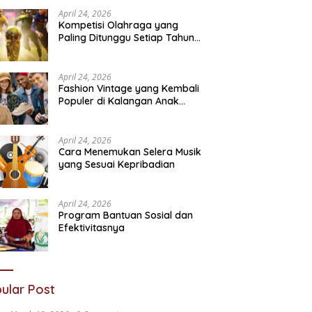
ivitasnya
Karakter dalam Kehidupan
T
April 24, 2026
Sosial
N
Kompetisi Olahraga yang
Paling Ditunggu Setiap Tahun
oleh Penggemar Dunia
April 24, 2026
Fashion Vintage yang Kembali
Populer di Kalangan Anak
Muda
April 24, 2026
Cara Menemukan Selera Musik
yang Sesuai Kepribadian
April 24, 2026
Program Bantuan Sosial dan
Efektivitasnya
ular Post