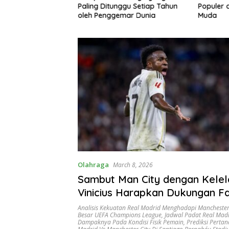
 Rekreasi yang
Paling Ditunggu Setiap Tahun
Populer 
gemari
oleh Penggemar Dunia
Muda
Olahraga
March 8, 2026
Sambut Man City dengan Kelel
Vinicius Harapkan Dukungan F
Analisis Kekuatan Real Madrid Menghadapi Manchester
Besar UEFA Champions League
,
Jadwal Padat Real Mad
Dampaknya Pada Kondisi Fisik Pemain
,
Prediksi Perta