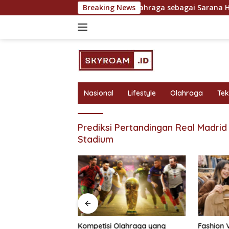
Skip
untuk Hasil Maksimal
Breaking News
Olahraga sebagai Sarana Hibura
to
content
Nasional
Lifestyle
Olahraga
Te
Prediksi Pertandingan Real Madrid
Stadium
bagai Sarana
Kompetisi Olahraga yang
Fashion 