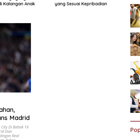
di Kalangan Anak
yang Sesuai Kepribadian
Efekt
ahan,
ans Madrid
 City Di Babak 16
Pop
rid Dan
ndingan Real