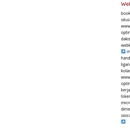
Web
book
situ
www.
opti
daki
webk
m
hand
liga
kol
www.
opti
kerj
loke
micr
dime
siior