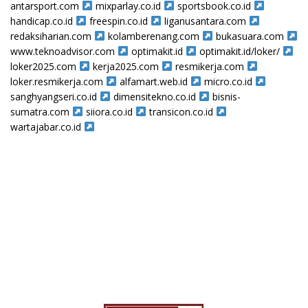
antarsport.com
mixparlay.co.id
sportsbook.co.id
handicap.co.id
freespin.co.id
liganusantara.com
redaksiharian.com
kolamberenang.com
bukasuara.com
www.teknoadvisor.com
optimakit.id
optimakit.id/loker/
loker2025.com
kerja2025.com
resmikerja.com
loker.resmikerja.com
alfamart.web.id
micro.co.id
sanghyangseri.co.id
dimensitekno.co.id
bisnis-
sumatra.com
siiora.co.id
transicon.co.id
wartajabar.co.id