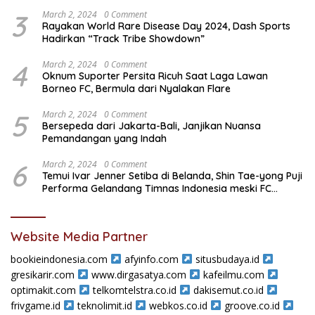
Kaen United
3
March 2, 2024
0 Comment
Rayakan World Rare Disease Day 2024, Dash Sports
Hadirkan “Track Tribe Showdown”
4
March 2, 2024
0 Comment
Oknum Suporter Persita Ricuh Saat Laga Lawan
Borneo FC, Bermula dari Nyalakan Flare
5
March 2, 2024
0 Comment
Bersepeda dari Jakarta-Bali, Janjikan Nuansa
Pemandangan yang Indah
6
March 2, 2024
0 Comment
Temui Ivar Jenner Setiba di Belanda, Shin Tae-yong Puji
Performa Gelandang Timnas Indonesia meski FC
Utrecht Kalah
Website Media Partner
bookieindonesia.com
afyinfo.com
situsbudaya.id
gresikarir.com
www.dirgasatya.com
kafeilmu.com
optimakit.com
telkomtelstra.co.id
dakisemut.co.id
frivgame.id
teknolimit.id
webkos.co.id
groove.co.id