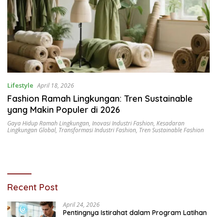
Lifestyle
April 18, 2026
Fashion Ramah Lingkungan: Tren Sustainable
yang Makin Populer di 2026
Gaya Hidup Ramah Lingkungan
,
Inovasi Industri Fashion
,
Kesadaran
Lingkungan Global
,
Transformasi Industri Fashion
,
Tren Sustainable Fashion
Recent Post
April 24, 2026
Pentingnya Istirahat dalam Program Latihan