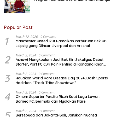
Popular Post
1
March 12, 2026
0 Comment
Manchester United Ikut Ramaikan Perburuan Bek RB
Leipzig yang Diincar Liverpool dan Arsenal
2
March 2, 2024
0 Comment
Asnawi Mangkualam Jadi Bek Kiri Sekaligus Debut
Starter, Port FC Curi Poin Penting di Kandang Khon
Kaen United
3
March 2, 2024
0 Comment
Rayakan World Rare Disease Day 2024, Dash Sports
Hadirkan “Track Tribe Showdown”
4
March 2, 2024
0 Comment
Oknum Suporter Persita Ricuh Saat Laga Lawan
Borneo FC, Bermula dari Nyalakan Flare
5
March 2, 2024
0 Comment
Bersepeda dari Jakarta-Bali, Janjikan Nuansa