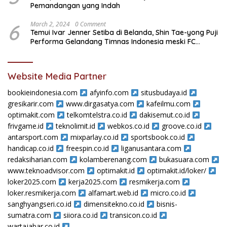
Pemandangan yang Indah
6
March 2, 2024
0 Comment
Temui Ivar Jenner Setiba di Belanda, Shin Tae-yong Puji
Performa Gelandang Timnas Indonesia meski FC
Utrecht Kalah
Website Media Partner
bookieindonesia.com
afyinfo.com
situsbudaya.id
gresikarir.com
www.dirgasatya.com
kafeilmu.com
optimakit.com
telkomtelstra.co.id
dakisemut.co.id
frivgame.id
teknolimit.id
webkos.co.id
groove.co.id
antarsport.com
mixparlay.co.id
sportsbook.co.id
handicap.co.id
freespin.co.id
liganusantara.com
redaksiharian.com
kolamberenang.com
bukasuara.com
www.teknoadvisor.com
optimakit.id
optimakit.id/loker/
loker2025.com
kerja2025.com
resmikerja.com
loker.resmikerja.com
alfamart.web.id
micro.co.id
sanghyangseri.co.id
dimensitekno.co.id
bisnis-
sumatra.com
siiora.co.id
transicon.co.id
wartajabar.co.id