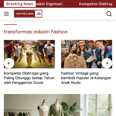
Skip
ekreasi yang Semakin Digemari
Breaking News
Kompetisi Olahraga ya
to
content
transformasi industri fashion
Kompetisi Olahraga yang
Fashion Vintage yang
Paling Ditunggu Setiap Tahun
Kembali Populer di Kalangan
oleh Penggemar Dunia
Anak Muda