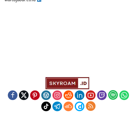
Indeks
Kode Etik
Redaksi
Disclaimer
Pedoman Media Siber