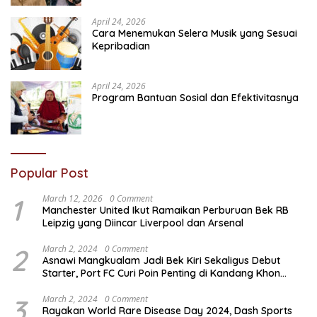
April 24, 2026
Cara Menemukan Selera Musik yang Sesuai
Kepribadian
April 24, 2026
Program Bantuan Sosial dan Efektivitasnya
Popular Post
1
March 12, 2026
0 Comment
Manchester United Ikut Ramaikan Perburuan Bek RB
Leipzig yang Diincar Liverpool dan Arsenal
2
March 2, 2024
0 Comment
Asnawi Mangkualam Jadi Bek Kiri Sekaligus Debut
Starter, Port FC Curi Poin Penting di Kandang Khon
Kaen United
3
March 2, 2024
0 Comment
Rayakan World Rare Disease Day 2024, Dash Sports