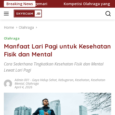
Skip
 Semakin Digemari
Breaking News
Kompetisi Olahraga yang Paling Di
to
content
Home
Olahraga
Olahraga
Manfaat Lari Pagi untuk Kesehatan
Fisik dan Mental
Cara Sederhana Tingkatkan Kesehatan Fisik dan Mental
Lewat Lari Pagi
Admin 001
-
Gaya Hidup Sehat
,
Kebugaran
,
Kesehatan
,
Kesehatan
Mental
,
Olahraga
April 4, 2026