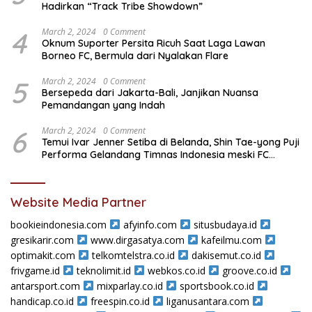
Hadirkan “Track Tribe Showdown”
4
March 2, 2024
0 Comment
Oknum Suporter Persita Ricuh Saat Laga Lawan
Borneo FC, Bermula dari Nyalakan Flare
5
March 2, 2024
0 Comment
Bersepeda dari Jakarta-Bali, Janjikan Nuansa
Pemandangan yang Indah
6
March 2, 2024
0 Comment
Temui Ivar Jenner Setiba di Belanda, Shin Tae-yong Puji
Performa Gelandang Timnas Indonesia meski FC
Utrecht Kalah
Website Media Partner
bookieindonesia.com
afyinfo.com
situsbudaya.id
gresikarir.com
www.dirgasatya.com
kafeilmu.com
optimakit.com
telkomtelstra.co.id
dakisemut.co.id
frivgame.id
teknolimit.id
webkos.co.id
groove.co.id
antarsport.com
mixparlay.co.id
sportsbook.co.id
handicap.co.id
freespin.co.id
liganusantara.com