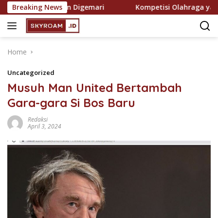
Skip
asi yang Semakin Digemari
Breaking News
Kompetisi Olahraga yang P
to
content
Home
Uncategorized
Musuh Man United Bertambah
Gara-gara Si Bos Baru
Redaksi
April 3, 2024