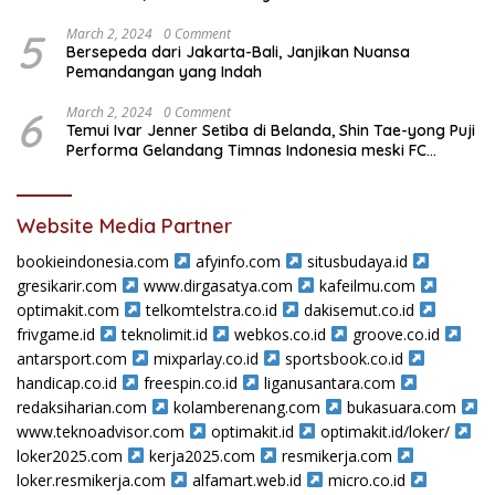
5
March 2, 2024
0 Comment
Bersepeda dari Jakarta-Bali, Janjikan Nuansa
Pemandangan yang Indah
6
March 2, 2024
0 Comment
Temui Ivar Jenner Setiba di Belanda, Shin Tae-yong Puji
Performa Gelandang Timnas Indonesia meski FC
Utrecht Kalah
Website Media Partner
bookieindonesia.com
afyinfo.com
situsbudaya.id
gresikarir.com
www.dirgasatya.com
kafeilmu.com
optimakit.com
telkomtelstra.co.id
dakisemut.co.id
frivgame.id
teknolimit.id
webkos.co.id
groove.co.id
antarsport.com
mixparlay.co.id
sportsbook.co.id
handicap.co.id
freespin.co.id
liganusantara.com
redaksiharian.com
kolamberenang.com
bukasuara.com
www.teknoadvisor.com
optimakit.id
optimakit.id/loker/
loker2025.com
kerja2025.com
resmikerja.com
loker.resmikerja.com
alfamart.web.id
micro.co.id