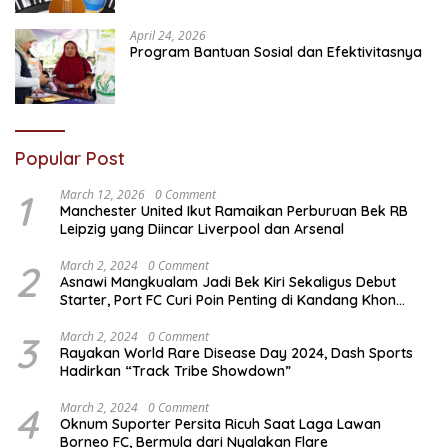
April 24, 2026
Program Bantuan Sosial dan Efektivitasnya
Popular Post
1
March 12, 2026
0 Comment
Manchester United Ikut Ramaikan Perburuan Bek RB
Leipzig yang Diincar Liverpool dan Arsenal
2
March 2, 2024
0 Comment
Asnawi Mangkualam Jadi Bek Kiri Sekaligus Debut
Starter, Port FC Curi Poin Penting di Kandang Khon
Kaen United
3
March 2, 2024
0 Comment
Rayakan World Rare Disease Day 2024, Dash Sports
Hadirkan “Track Tribe Showdown”
4
March 2, 2024
0 Comment
Oknum Suporter Persita Ricuh Saat Laga Lawan
Borneo FC, Bermula dari Nyalakan Flare