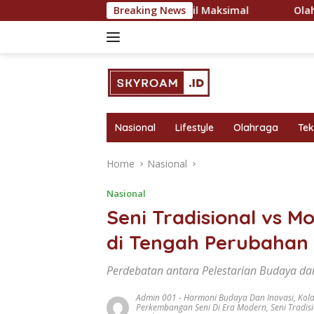
Skip
gram Latihan untuk Hasil Maksimal
Breaking News
Olahraga sebagai S
to
content
Nasional
Lifestyle
Olahraga
Te
Home
Nasional
Nasional
Seni Tradisional vs M
di Tengah Perubahan
Perdebatan antara Pelestarian Budaya da
Admin 001
-
Harmoni Budaya Dan Inovasi
,
Kola
Perkembangan Seni Di Era Modern
,
Seni Tradis