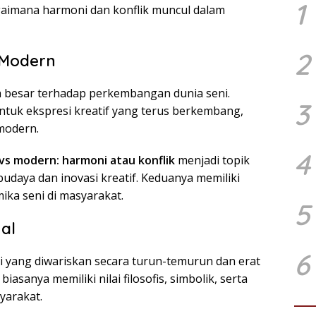
1
aimana harmoni dan konflik muncul dalam
2
 Modern
esar terhadap perkembangan dunia seni.
3
ntuk ekspresi kreatif yang terus berkembang,
 modern.
4
 vs modern: harmoni atau konflik
menjadi topik
udaya dan inovasi kreatif. Keduanya memiliki
ka seni di masyarakat.
5
nal
6
i yang diwariskan secara turun-temurun dan erat
iasanya memiliki nilai filosofis, simbolik, serta
yarakat.