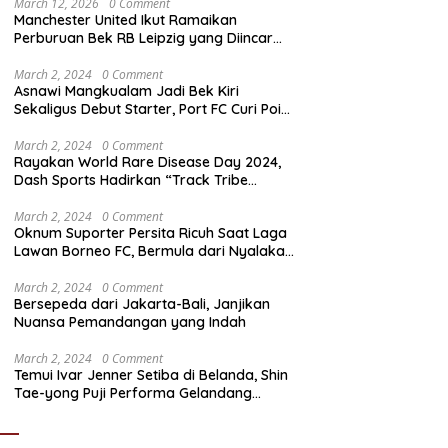
March 12, 2026
0 Comment
Manchester United Ikut Ramaikan
Perburuan Bek RB Leipzig yang Diincar
Liverpool dan Arsenal
March 2, 2024
0 Comment
Asnawi Mangkualam Jadi Bek Kiri
Sekaligus Debut Starter, Port FC Curi Poin
Penting di Kandang Khon Kaen United
March 2, 2024
0 Comment
Rayakan World Rare Disease Day 2024,
Dash Sports Hadirkan “Track Tribe
Showdown”
March 2, 2024
0 Comment
Oknum Suporter Persita Ricuh Saat Laga
Lawan Borneo FC, Bermula dari Nyalakan
Flare
March 2, 2024
0 Comment
Bersepeda dari Jakarta-Bali, Janjikan
Nuansa Pemandangan yang Indah
March 2, 2024
0 Comment
Temui Ivar Jenner Setiba di Belanda, Shin
Tae-yong Puji Performa Gelandang
Timnas Indonesia meski FC Utrecht Kalah