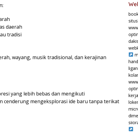
Web
n:
book
arah
situ
as daerah
www.
au tradisi
opti
daki
webk
m
aerah, wayang, musik tradisional, dan kerajinan
hand
liga
kol
www.
opti
resi yang lebih bebas dan mengikuti
kerj
cenderung mengeksplorasi ide baru tanpa terikat
loke
micr
dime
siior