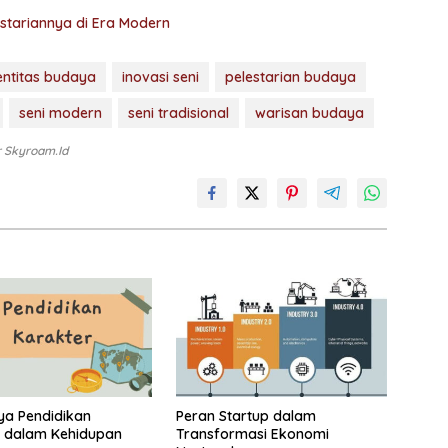
tariannya di Era Modern
entitas budaya
inovasi seni
pelestarian budaya
seni modern
seni tradisional
warisan budaya
r Skyroam.id
ya Pendidikan
Peran Startup dalam
r dalam Kehidupan
Transformasi Ekonomi