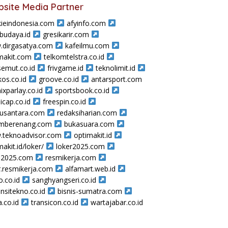
site Media Partner
ieindonesia.com
afyinfo.com
sbudaya.id
gresikarir.com
dirgasatya.com
kafeilmu.com
makit.com
telkomtelstra.co.id
semut.co.id
frivgame.id
teknolimit.id
os.co.id
groove.co.id
antarsport.com
ixparlay.co.id
sportsbook.co.id
icap.co.id
freespin.co.id
nusantara.com
redaksiharian.com
amberenang.com
bukasuara.com
teknoadvisor.com
optimakit.id
makit.id/loker/
loker2025.com
a2025.com
resmikerja.com
r.resmikerja.com
alfamart.web.id
o.co.id
sanghyangseri.co.id
nsitekno.co.id
bisnis-sumatra.com
a.co.id
transicon.co.id
wartajabar.co.id