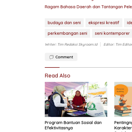
Ragam Bahasa Daerah dan Tantangan Peles
budaya dan seni
ekspresi kreatif
id
perkembangan seni
seni kontemporer
Writer: Tim Redaksi Skyroam.id
Editor: Tim Edito
Comment
Read Also
Program Bantuan Sosial dan
Pentingn
Efektivitasnya
Karakte