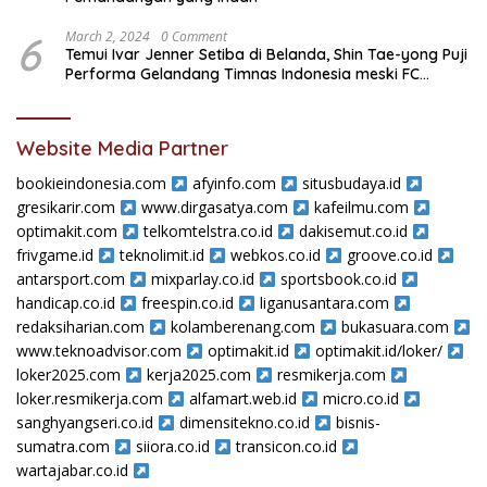
6
March 2, 2024
0 Comment
Temui Ivar Jenner Setiba di Belanda, Shin Tae-yong Puji
Performa Gelandang Timnas Indonesia meski FC
Utrecht Kalah
Website Media Partner
bookieindonesia.com
afyinfo.com
situsbudaya.id
gresikarir.com
www.dirgasatya.com
kafeilmu.com
optimakit.com
telkomtelstra.co.id
dakisemut.co.id
frivgame.id
teknolimit.id
webkos.co.id
groove.co.id
antarsport.com
mixparlay.co.id
sportsbook.co.id
handicap.co.id
freespin.co.id
liganusantara.com
redaksiharian.com
kolamberenang.com
bukasuara.com
www.teknoadvisor.com
optimakit.id
optimakit.id/loker/
loker2025.com
kerja2025.com
resmikerja.com
loker.resmikerja.com
alfamart.web.id
micro.co.id
sanghyangseri.co.id
dimensitekno.co.id
bisnis-
sumatra.com
siiora.co.id
transicon.co.id
wartajabar.co.id