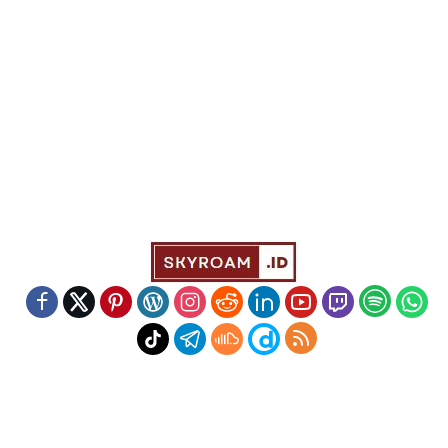
Indeks
Kode Etik
Redaksi
Disclaimer
Pedoman Media Siber
Powered by WordPress
-
Theme: wpberita.