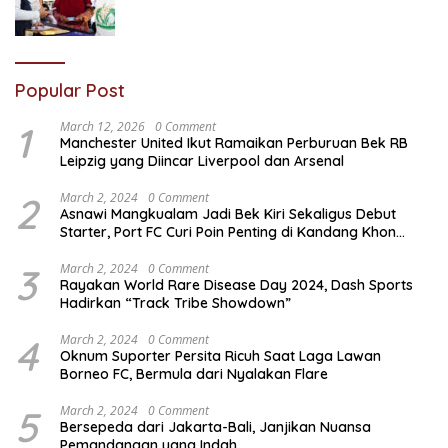
Popular Post
1
March 12, 2026
0 Comment
Manchester United Ikut Ramaikan Perburuan Bek RB
Leipzig yang Diincar Liverpool dan Arsenal
2
March 2, 2024
0 Comment
Asnawi Mangkualam Jadi Bek Kiri Sekaligus Debut
Starter, Port FC Curi Poin Penting di Kandang Khon
Kaen United
3
March 2, 2024
0 Comment
Rayakan World Rare Disease Day 2024, Dash Sports
Hadirkan “Track Tribe Showdown”
4
March 2, 2024
0 Comment
Oknum Suporter Persita Ricuh Saat Laga Lawan
Borneo FC, Bermula dari Nyalakan Flare
5
March 2, 2024
0 Comment
Bersepeda dari Jakarta-Bali, Janjikan Nuansa
Pemandangan yang Indah