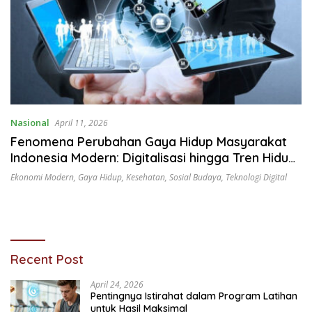
Nasional
April 11, 2026
Fenomena Perubahan Gaya Hidup Masyarakat
Indonesia Modern: Digitalisasi hingga Tren Hidup
Sehat
Ekonomi Modern
,
Gaya Hidup
,
Kesehatan
,
Sosial Budaya
,
Teknologi Digital
Recent Post
April 24, 2026
Pentingnya Istirahat dalam Program Latihan
untuk Hasil Maksimal