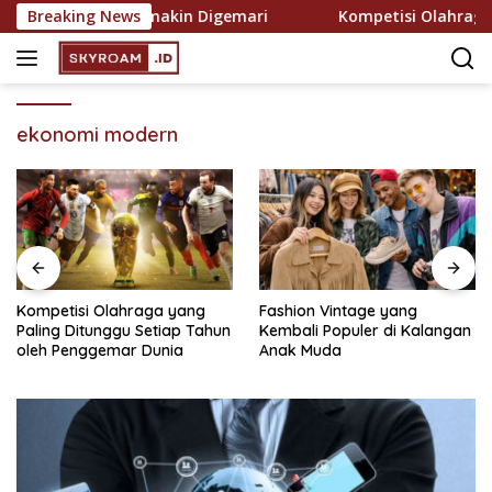
Skip
ekreasi yang Semakin Digemari
Breaking News
Kompetisi Olahraga ya
to
content
ekonomi modern
Kompetisi Olahraga yang
Fashion Vintage yang
Paling Ditunggu Setiap Tahun
Kembali Populer di Kalangan
oleh Penggemar Dunia
Anak Muda