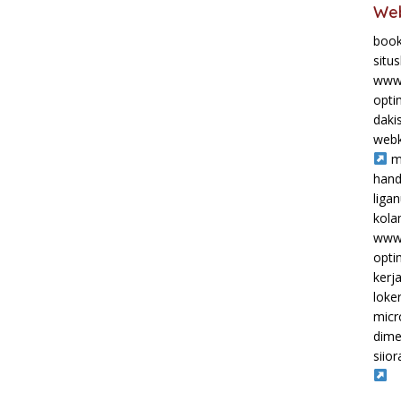
Web
book
situ
www.
opti
daki
webk
m
hand
liga
kol
www.
opti
kerj
loke
micr
dime
siior