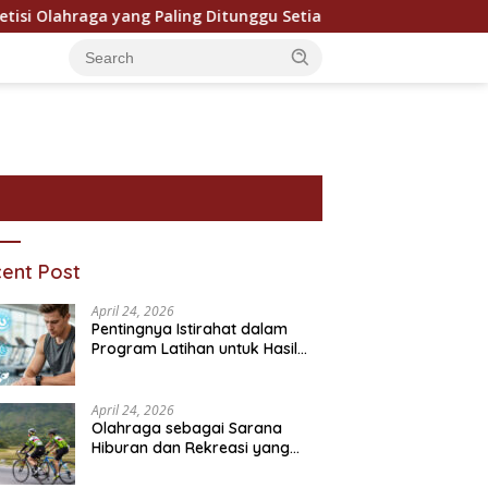
ahraga yang Paling Ditunggu Setiap Tahun oleh Penggemar Du
ent Post
April 24, 2026
Pentingnya Istirahat dalam
Program Latihan untuk Hasil
Maksimal
April 24, 2026
Olahraga sebagai Sarana
Hiburan dan Rekreasi yang
ram Bantuan Sosial dan
Pentingnya Pendidikan
P
Semakin Digemari
ivitasnya
Karakter dalam Kehidupan
T