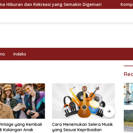
uran dan Rekreasi yang Semakin Digemari
Kompetisi Ol
kno
Indeks
Rec
Vintage yang Kembali
Cara Menemukan Selera Musik
Prog
di Kalangan Anak
yang Sesuai Kepribadian
Efekt