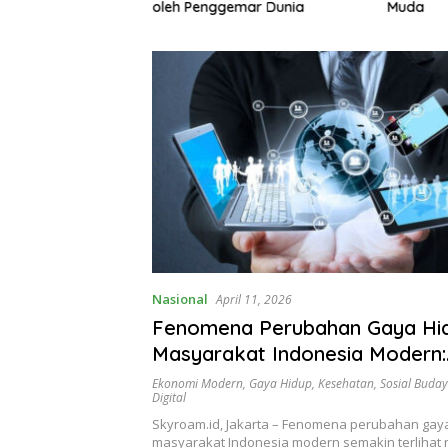
gemari
oleh Penggemar Dunia
Muda
Nasional
April 11, 2026
Fenomena Perubahan Gaya Hi
Masyarakat Indonesia Modern:
Digitalisasi hingga Tren Hidup 
Ekonomi Modern
,
Gaya Hidup
,
Kesehatan
,
Sosial Buda
Digital
Skyroam.id, Jakarta – Fenomena perubahan gay
masyarakat Indonesia modern semakin terlihat 