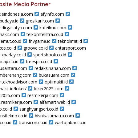
site Media Partner
ieindonesia.com
afyinfo.com
sbudaya.id
gresikarir.com
dirgasatya.com
kafeilmu.com
makit.com
telkomtelstra.co.id
semut.co.id
frivgame.id
teknolimit.id
os.co.id
groove.co.id
antarsport.com
ixparlay.co.id
sportsbook.co.id
icap.co.id
freespin.co.id
nusantara.com
redaksiharian.com
amberenang.com
bukasuara.com
teknoadvisor.com
optimakit.id
makit.id/loker/
loker2025.com
a2025.com
resmikerja.com
r.resmikerja.com
alfamart.web.id
o.co.id
sanghyangseri.co.id
nsitekno.co.id
bisnis-sumatra.com
a.co.id
transicon.co.id
wartajabar.co.id