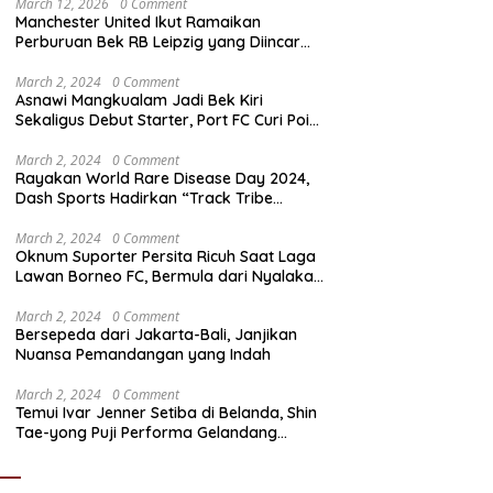
March 12, 2026
0 Comment
Manchester United Ikut Ramaikan
Perburuan Bek RB Leipzig yang Diincar
Liverpool dan Arsenal
March 2, 2024
0 Comment
Asnawi Mangkualam Jadi Bek Kiri
Sekaligus Debut Starter, Port FC Curi Poin
Penting di Kandang Khon Kaen United
March 2, 2024
0 Comment
Rayakan World Rare Disease Day 2024,
Dash Sports Hadirkan “Track Tribe
Showdown”
March 2, 2024
0 Comment
Oknum Suporter Persita Ricuh Saat Laga
Lawan Borneo FC, Bermula dari Nyalakan
Flare
March 2, 2024
0 Comment
Bersepeda dari Jakarta-Bali, Janjikan
Nuansa Pemandangan yang Indah
March 2, 2024
0 Comment
Temui Ivar Jenner Setiba di Belanda, Shin
Tae-yong Puji Performa Gelandang
Timnas Indonesia meski FC Utrecht Kalah