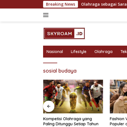
Skip
an untuk Hasil Maksimal
Breaking News
Olahraga sebagai Sarana Hib
to
content
Nasional
Lifestyle
Olahraga
Te
sosial budaya
bagai Sarana
Kompetisi Olahraga yang
Fashion 
 Rekreasi yang
Paling Ditunggu Setiap Tahun
Populer 