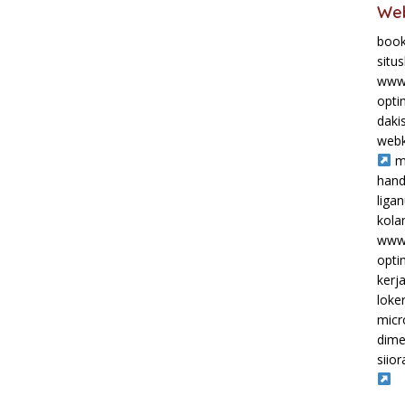
Web
book
situ
www.
opti
daki
webk
m
hand
liga
kol
www.
opti
kerj
loke
micr
dime
siior