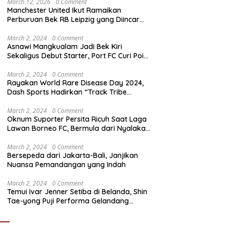
March 12, 2026
0 Comment
Manchester United Ikut Ramaikan
Perburuan Bek RB Leipzig yang Diincar
Liverpool dan Arsenal
March 2, 2024
0 Comment
Asnawi Mangkualam Jadi Bek Kiri
Sekaligus Debut Starter, Port FC Curi Poin
Penting di Kandang Khon Kaen United
March 2, 2024
0 Comment
Rayakan World Rare Disease Day 2024,
Dash Sports Hadirkan “Track Tribe
Showdown”
March 2, 2024
0 Comment
Oknum Suporter Persita Ricuh Saat Laga
Lawan Borneo FC, Bermula dari Nyalakan
Flare
March 2, 2024
0 Comment
Bersepeda dari Jakarta-Bali, Janjikan
Nuansa Pemandangan yang Indah
March 2, 2024
0 Comment
Temui Ivar Jenner Setiba di Belanda, Shin
Tae-yong Puji Performa Gelandang
Timnas Indonesia meski FC Utrecht Kalah