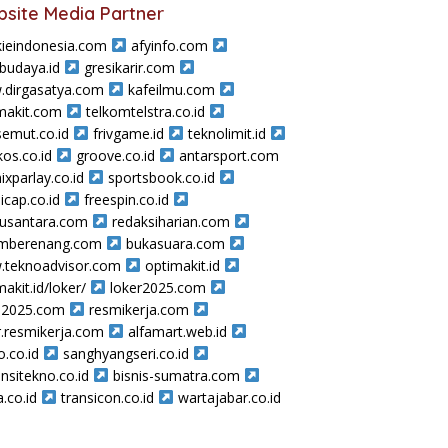
site Media Partner
ieindonesia.com
afyinfo.com
sbudaya.id
gresikarir.com
dirgasatya.com
kafeilmu.com
makit.com
telkomtelstra.co.id
semut.co.id
frivgame.id
teknolimit.id
os.co.id
groove.co.id
antarsport.com
ixparlay.co.id
sportsbook.co.id
icap.co.id
freespin.co.id
nusantara.com
redaksiharian.com
amberenang.com
bukasuara.com
teknoadvisor.com
optimakit.id
makit.id/loker/
loker2025.com
a2025.com
resmikerja.com
r.resmikerja.com
alfamart.web.id
o.co.id
sanghyangseri.co.id
nsitekno.co.id
bisnis-sumatra.com
a.co.id
transicon.co.id
wartajabar.co.id