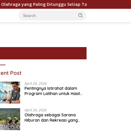
aga yang Paling Ditunggu Setiap Tahun oleh Penggemar Dunia
ent Post
April 24, 2026
Pentingnya Istirahat dalam
Program Latihan untuk Hasil
Maksimal
April 24, 2026
Olahraga sebagai Sarana
Hiburan dan Rekreasi yang
ram Bantuan Sosial dan
Pentingnya Pendidikan
P
Semakin Digemari
ivitasnya
Karakter dalam Kehidupan
T