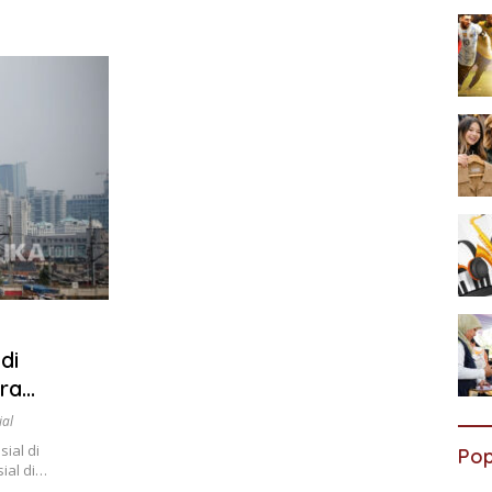
di
ra
an
ial
ial di
Pop
ial di…