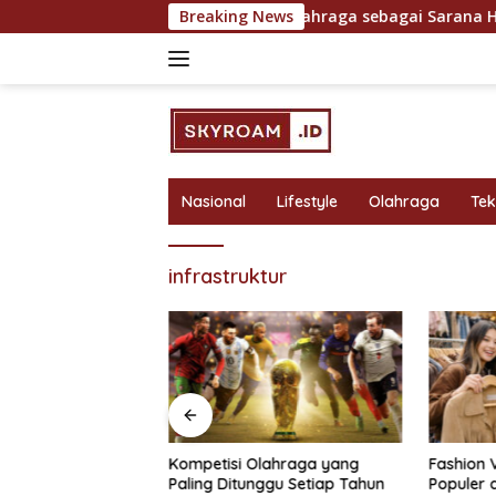
Skip
untuk Hasil Maksimal
Breaking News
Olahraga sebagai Sarana Hiburan
to
content
Nasional
Lifestyle
Olahraga
Te
infrastruktur
bagai Sarana
Kompetisi Olahraga yang
Fashion 
 Rekreasi yang
Paling Ditunggu Setiap Tahun
Populer 