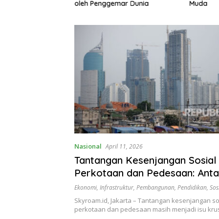
gemari
oleh Penggemar Dunia
Muda
Nasional
April 11, 2026
Tantangan Kesenjangan Sosial 
Perkotaan dan Pedesaan: Anta
Pembangunan dan Ketimpang
Ekonomi
,
Infrastruktur
,
Pembangunan
,
Pendidikan
,
Sos
Skyroam.id, Jakarta – Tantangan kesenjangan sos
perkotaan dan pedesaan masih menjadi isu krus