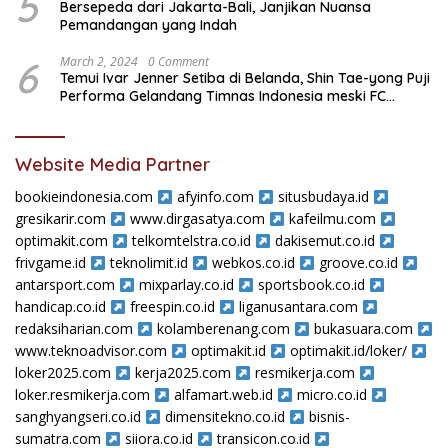
5
Bersepeda dari Jakarta-Bali, Janjikan Nuansa
Pemandangan yang Indah
6
March 2, 2024
0 Comment
Temui Ivar Jenner Setiba di Belanda, Shin Tae-yong Puji
Performa Gelandang Timnas Indonesia meski FC
Utrecht Kalah
Website Media Partner
bookieindonesia.com
afyinfo.com
situsbudaya.id
gresikarir.com
www.dirgasatya.com
kafeilmu.com
optimakit.com
telkomtelstra.co.id
dakisemut.co.id
frivgame.id
teknolimit.id
webkos.co.id
groove.co.id
antarsport.com
mixparlay.co.id
sportsbook.co.id
handicap.co.id
freespin.co.id
liganusantara.com
redaksiharian.com
kolamberenang.com
bukasuara.com
www.teknoadvisor.com
optimakit.id
optimakit.id/loker/
loker2025.com
kerja2025.com
resmikerja.com
loker.resmikerja.com
alfamart.web.id
micro.co.id
sanghyangseri.co.id
dimensitekno.co.id
bisnis-
sumatra.com
siiora.co.id
transicon.co.id