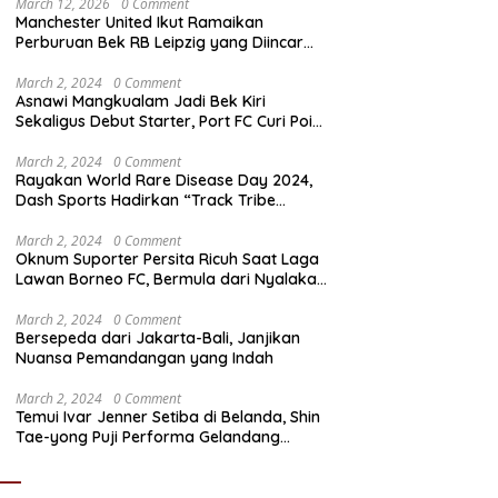
March 12, 2026
0 Comment
Manchester United Ikut Ramaikan
Perburuan Bek RB Leipzig yang Diincar
Liverpool dan Arsenal
March 2, 2024
0 Comment
Asnawi Mangkualam Jadi Bek Kiri
Sekaligus Debut Starter, Port FC Curi Poin
Penting di Kandang Khon Kaen United
March 2, 2024
0 Comment
Rayakan World Rare Disease Day 2024,
Dash Sports Hadirkan “Track Tribe
Showdown”
March 2, 2024
0 Comment
Oknum Suporter Persita Ricuh Saat Laga
Lawan Borneo FC, Bermula dari Nyalakan
Flare
March 2, 2024
0 Comment
Bersepeda dari Jakarta-Bali, Janjikan
Nuansa Pemandangan yang Indah
March 2, 2024
0 Comment
Temui Ivar Jenner Setiba di Belanda, Shin
Tae-yong Puji Performa Gelandang
Timnas Indonesia meski FC Utrecht Kalah