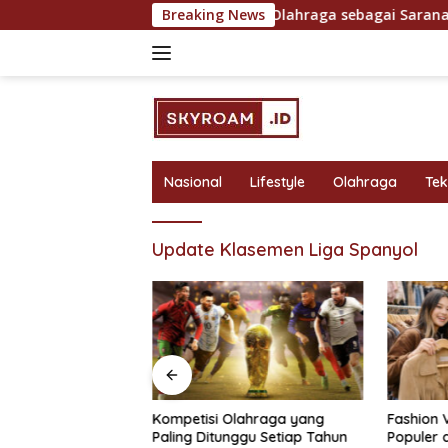
Skip
 untuk Hasil Maksimal
Breaking News
Olahraga sebagai Sarana Hibur
to
content
Nasional
Lifestyle
Olahraga
Te
Update Klasemen Liga Spanyol
bagai Sarana
Kompetisi Olahraga yang
Fashion 
 Rekreasi yang
Paling Ditunggu Setiap Tahun
Populer 