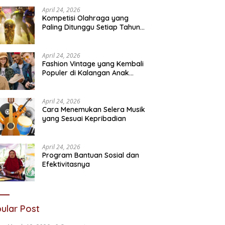
Sosial
N
April 24, 2026
Kompetisi Olahraga yang
Paling Ditunggu Setiap Tahun
oleh Penggemar Dunia
April 24, 2026
Fashion Vintage yang Kembali
Populer di Kalangan Anak
Muda
April 24, 2026
Cara Menemukan Selera Musik
yang Sesuai Kepribadian
April 24, 2026
Program Bantuan Sosial dan
Efektivitasnya
ular Post