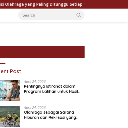
raga yang Paling Ditunggu Setiap Tahun oleh Penggemar Duni
ent Post
April 24, 2026
Pentingnya Istirahat dalam
Program Latihan untuk Hasil
Maksimal
April 24, 2026
Olahraga sebagai Sarana
Hiburan dan Rekreasi yang
ram Bantuan Sosial dan
Pentingnya Pendidikan
P
Semakin Digemari
ivitasnya
Karakter dalam Kehidupan
T