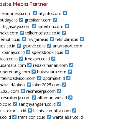
site Media Partner
ieindonesia.com
afyinfo.com
sbudaya.id
gresikarir.com
dirgasatya.com
kafeilmu.com
makit.com
telkomtelstra.co.id
semut.co.id
frivgame.id
teknolimit.id
os.co.id
groove.co.id
antarsport.com
ixparlay.co.id
sportsbook.co.id
icap.co.id
freespin.co.id
nusantara.com
redaksiharian.com
amberenang.com
bukasuara.com
teknoadvisor.com
optimakit.id
makit.id/loker/
loker2025.com
a2025.com
resmikerja.com
r.resmikerja.com
alfamart.web.id
o.co.id
sanghyangseri.co.id
nsitekno.co.id
bisnis-sumatra.com
a.co.id
transicon.co.id
wartajabar.co.id