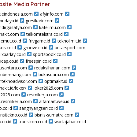
site Media Partner
ieindonesia.com
afyinfo.com
sbudaya.id
gresikarir.com
dirgasatya.com
kafeilmu.com
makit.com
telkomtelstra.co.id
semut.co.id
frivgame.id
teknolimit.id
os.co.id
groove.co.id
antarsport.com
ixparlay.co.id
sportsbook.co.id
icap.co.id
freespin.co.id
nusantara.com
redaksiharian.com
amberenang.com
bukasuara.com
teknoadvisor.com
optimakit.id
makit.id/loker/
loker2025.com
a2025.com
resmikerja.com
r.resmikerja.com
alfamart.web.id
o.co.id
sanghyangseri.co.id
nsitekno.co.id
bisnis-sumatra.com
a.co.id
transicon.co.id
wartajabar.co.id