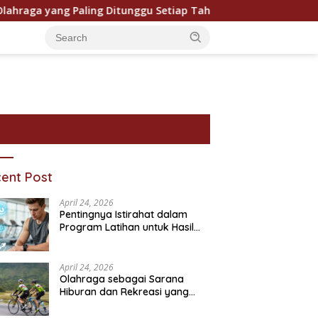
a yang Paling Ditunggu Setiap Tahun oleh Penggemar Dunia
ent Post
April 24, 2026
Pentingnya Istirahat dalam
Program Latihan untuk Hasil
Maksimal
April 24, 2026
Olahraga sebagai Sarana
Hiburan dan Rekreasi yang
ram Bantuan Sosial dan
Pentingnya Pendidikan
P
Semakin Digemari
ivitasnya
Karakter dalam Kehidupan
T