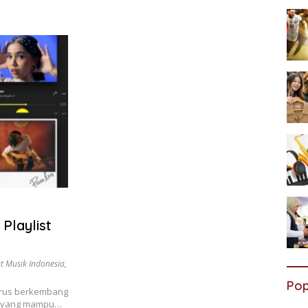
Playlist
st Musik Indonesia
,
Pop
terus berkembang
t yang mampu…