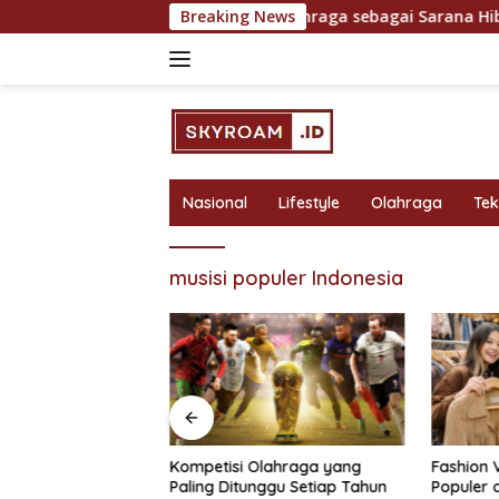
Skip
tuk Hasil Maksimal
Breaking News
Olahraga sebagai Sarana Hiburan 
to
content
Nasional
Lifestyle
Olahraga
Te
musisi populer Indonesia
bagai Sarana
Kompetisi Olahraga yang
Fashion 
 Rekreasi yang
Paling Ditunggu Setiap Tahun
Populer 