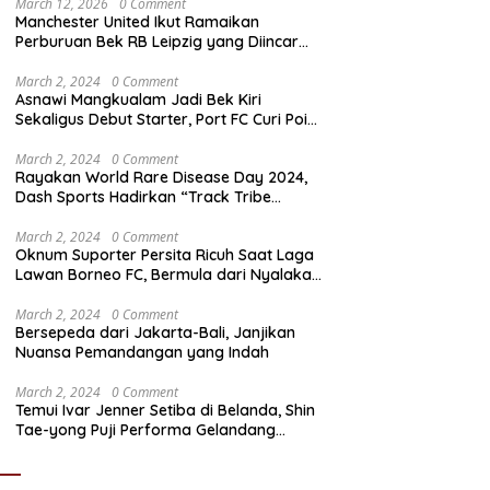
March 12, 2026
0 Comment
Manchester United Ikut Ramaikan
Perburuan Bek RB Leipzig yang Diincar
Liverpool dan Arsenal
March 2, 2024
0 Comment
Asnawi Mangkualam Jadi Bek Kiri
Sekaligus Debut Starter, Port FC Curi Poin
Penting di Kandang Khon Kaen United
March 2, 2024
0 Comment
Rayakan World Rare Disease Day 2024,
Dash Sports Hadirkan “Track Tribe
Showdown”
March 2, 2024
0 Comment
Oknum Suporter Persita Ricuh Saat Laga
Lawan Borneo FC, Bermula dari Nyalakan
Flare
March 2, 2024
0 Comment
Bersepeda dari Jakarta-Bali, Janjikan
Nuansa Pemandangan yang Indah
March 2, 2024
0 Comment
Temui Ivar Jenner Setiba di Belanda, Shin
Tae-yong Puji Performa Gelandang
Timnas Indonesia meski FC Utrecht Kalah