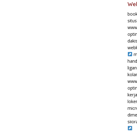
Web
book
situ
www.
opti
daki
webk
m
hand
liga
kol
www.
opti
kerj
loke
micr
dime
siior