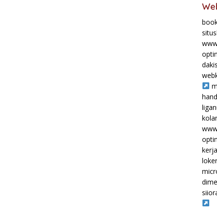
Web
book
situ
www.
opti
daki
webk
m
hand
liga
kol
www.
opti
kerj
loke
micr
dime
siior