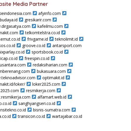
site Media Partner
ieindonesia.com
afyinfo.com
sbudaya.id
gresikarir.com
dirgasatya.com
kafeilmu.com
makit.com
telkomtelstra.co.id
semut.co.id
frivgame.id
teknolimit.id
os.co.id
groove.co.id
antarsport.com
ixparlay.co.id
sportsbook.co.id
icap.co.id
freespin.co.id
nusantara.com
redaksiharian.com
amberenang.com
bukasuara.com
teknoadvisor.com
optimakit.id
makit.id/loker/
loker2025.com
a2025.com
resmikerja.com
r.resmikerja.com
alfamart.web.id
o.co.id
sanghyangseri.co.id
nsitekno.co.id
bisnis-sumatra.com
a.co.id
transicon.co.id
wartajabar.co.id