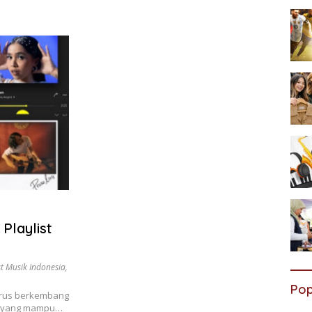
Playlist
st Musik Indonesia
,
Pop
terus berkembang
t yang mampu…