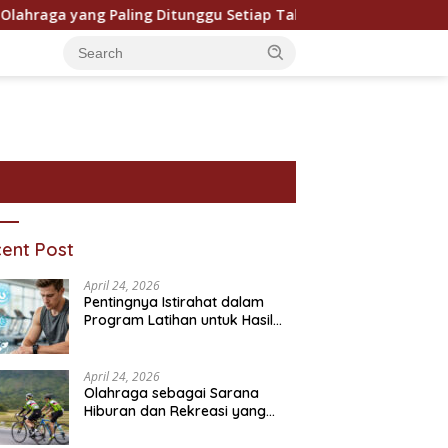
ga yang Paling Ditunggu Setiap Tahun oleh Penggemar Dunia
ent Post
April 24, 2026
Pentingnya Istirahat dalam
Program Latihan untuk Hasil
Maksimal
April 24, 2026
Olahraga sebagai Sarana
Hiburan dan Rekreasi yang
ram Bantuan Sosial dan
Pentingnya Pendidikan
P
Semakin Digemari
ivitasnya
Karakter dalam Kehidupan
T