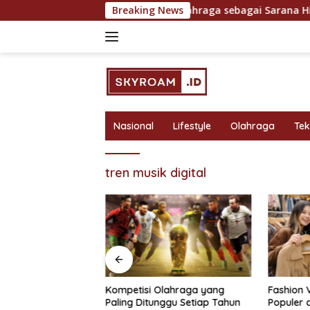
Skip
ntuk Hasil Maksimal
Breaking News
Olahraga sebagai Sarana Hiburan 
to
content
Nasional
Lifestyle
Olahraga
Te
tren musik digital
bagai Sarana
Kompetisi Olahraga yang
Fashion 
 Rekreasi yang
Paling Ditunggu Setiap Tahun
Populer 