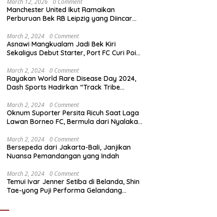
March 12, 2026
0 Comment
Manchester United Ikut Ramaikan
Perburuan Bek RB Leipzig yang Diincar
Liverpool dan Arsenal
March 2, 2024
0 Comment
Asnawi Mangkualam Jadi Bek Kiri
Sekaligus Debut Starter, Port FC Curi Poin
Penting di Kandang Khon Kaen United
March 2, 2024
0 Comment
Rayakan World Rare Disease Day 2024,
Dash Sports Hadirkan “Track Tribe
Showdown”
March 2, 2024
0 Comment
Oknum Suporter Persita Ricuh Saat Laga
Lawan Borneo FC, Bermula dari Nyalakan
Flare
March 2, 2024
0 Comment
Bersepeda dari Jakarta-Bali, Janjikan
Nuansa Pemandangan yang Indah
March 2, 2024
0 Comment
Temui Ivar Jenner Setiba di Belanda, Shin
Tae-yong Puji Performa Gelandang
Timnas Indonesia meski FC Utrecht Kalah