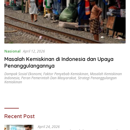
Nasional
April 12, 2026
Masalah Kemiskinan di Indonesia dan Upaya
Penanggulangannya
Dampak Sosial Ekonomi
,
Faktor Penyebab Kemiskinan
,
Masalah Kemiskinan
Indonesia
,
Peran Pemerintah Dan Masyarakat
,
Strategi Penanggulangan
Kemiskinan
Recent Post
April 24, 2026