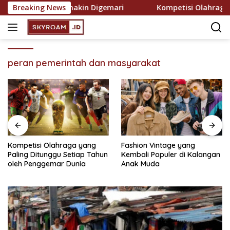
Skip
ekreasi yang Semakin Digemari
Breaking News
Kompetisi Olahraga ya
to
content
peran pemerintah dan masyarakat
Kompetisi Olahraga yang
Fashion Vintage yang
Paling Ditunggu Setiap Tahun
Kembali Populer di Kalangan
oleh Penggemar Dunia
Anak Muda