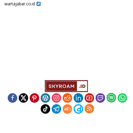
wartajabar.co.id
Indeks
Kode Etik
Redaksi
Disclaimer
Pedoman Media Siber