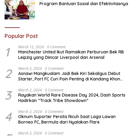
Program Bantuan Sosial dan Efektivitasnya
Popular Post
1
March 12, 2026
0 Comment
Manchester United Ikut Ramaikan Perburuan Bek RB
Leipzig yang Diincar Liverpool dan Arsenal
2
March 2, 2024
0 Comment
Asnawi Mangkualam Jadi Bek Kiri Sekaligus Debut
Starter, Port FC Curi Poin Penting di Kandang Khon
Kaen United
3
March 2, 2024
0 Comment
Rayakan World Rare Disease Day 2024, Dash Sports
Hadirkan “Track Tribe Showdown”
4
March 2, 2024
0 Comment
Oknum Suporter Persita Ricuh Saat Laga Lawan
Borneo FC, Bermula dari Nyalakan Flare
March 2, 2024
0 Comment