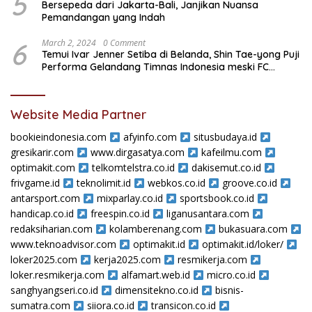
5
Bersepeda dari Jakarta-Bali, Janjikan Nuansa
Pemandangan yang Indah
6
March 2, 2024
0 Comment
Temui Ivar Jenner Setiba di Belanda, Shin Tae-yong Puji
Performa Gelandang Timnas Indonesia meski FC
Utrecht Kalah
Website Media Partner
bookieindonesia.com
afyinfo.com
situsbudaya.id
gresikarir.com
www.dirgasatya.com
kafeilmu.com
optimakit.com
telkomtelstra.co.id
dakisemut.co.id
frivgame.id
teknolimit.id
webkos.co.id
groove.co.id
antarsport.com
mixparlay.co.id
sportsbook.co.id
handicap.co.id
freespin.co.id
liganusantara.com
redaksiharian.com
kolamberenang.com
bukasuara.com
www.teknoadvisor.com
optimakit.id
optimakit.id/loker/
loker2025.com
kerja2025.com
resmikerja.com
loker.resmikerja.com
alfamart.web.id
micro.co.id
sanghyangseri.co.id
dimensitekno.co.id
bisnis-
sumatra.com
siiora.co.id
transicon.co.id