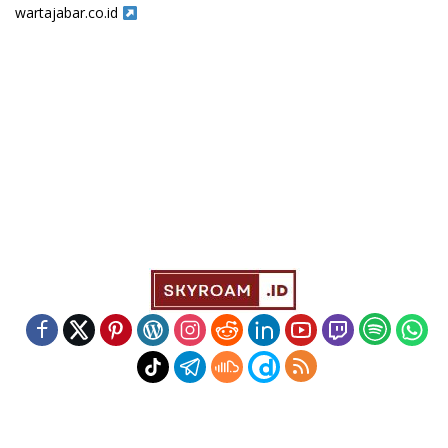
wartajabar.co.id
Indeks
Kode Etik
Redaksi
Disclaimer
Pedoman Media Siber