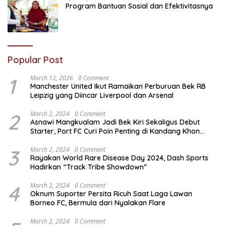
Program Bantuan Sosial dan Efektivitasnya
Popular Post
1
March 12, 2026
0 Comment
Manchester United Ikut Ramaikan Perburuan Bek RB
Leipzig yang Diincar Liverpool dan Arsenal
2
March 2, 2024
0 Comment
Asnawi Mangkualam Jadi Bek Kiri Sekaligus Debut
Starter, Port FC Curi Poin Penting di Kandang Khon
Kaen United
3
March 2, 2024
0 Comment
Rayakan World Rare Disease Day 2024, Dash Sports
Hadirkan “Track Tribe Showdown”
4
March 2, 2024
0 Comment
Oknum Suporter Persita Ricuh Saat Laga Lawan
Borneo FC, Bermula dari Nyalakan Flare
March 2, 2024
0 Comment