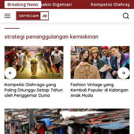
Skip
ekreasi yang Semakin Digemari
Breaking News
Kompetisi Olahraga ya
to
content
strategi penanggulangan kemiskinan
Kompetisi Olahraga yang
Fashion Vintage yang
Paling Ditunggu Setiap Tahun
Kembali Populer di Kalangan
oleh Penggemar Dunia
Anak Muda