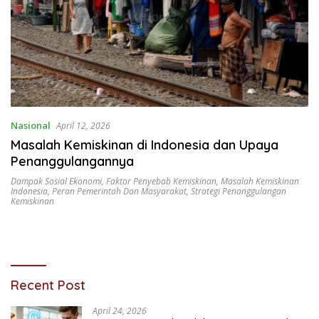
Nasional
April 12, 2026
Masalah Kemiskinan di Indonesia dan Upaya
Penanggulangannya
Dampak Sosial Ekonomi
,
Faktor Penyebab Kemiskinan
,
Masalah Kemiskinan
Indonesia
,
Peran Pemerintah Dan Masyarakat
,
Strategi Penanggulangan
Kemiskinan
Recent Post
April 24, 2026