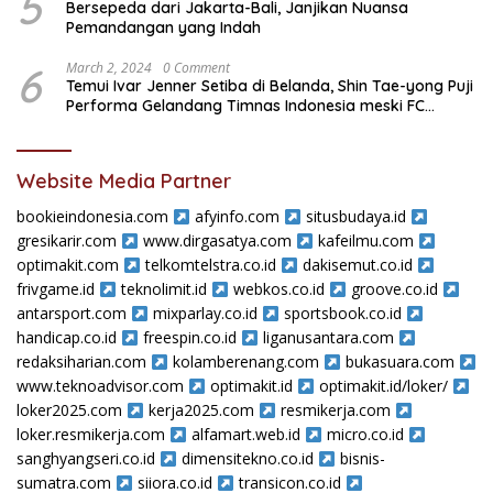
5
Bersepeda dari Jakarta-Bali, Janjikan Nuansa
Pemandangan yang Indah
6
March 2, 2024
0 Comment
Temui Ivar Jenner Setiba di Belanda, Shin Tae-yong Puji
Performa Gelandang Timnas Indonesia meski FC
Utrecht Kalah
Website Media Partner
bookieindonesia.com
afyinfo.com
situsbudaya.id
gresikarir.com
www.dirgasatya.com
kafeilmu.com
optimakit.com
telkomtelstra.co.id
dakisemut.co.id
frivgame.id
teknolimit.id
webkos.co.id
groove.co.id
antarsport.com
mixparlay.co.id
sportsbook.co.id
handicap.co.id
freespin.co.id
liganusantara.com
redaksiharian.com
kolamberenang.com
bukasuara.com
www.teknoadvisor.com
optimakit.id
optimakit.id/loker/
loker2025.com
kerja2025.com
resmikerja.com
loker.resmikerja.com
alfamart.web.id
micro.co.id
sanghyangseri.co.id
dimensitekno.co.id
bisnis-
sumatra.com
siiora.co.id
transicon.co.id