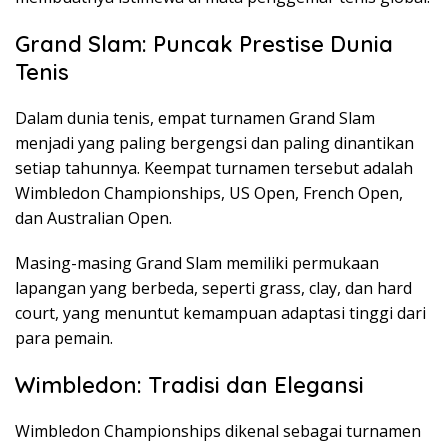
Grand Slam: Puncak Prestise Dunia
Tenis
Dalam dunia tenis, empat turnamen Grand Slam
menjadi yang paling bergengsi dan paling dinantikan
setiap tahunnya. Keempat turnamen tersebut adalah
Wimbledon Championships, US Open, French Open,
dan Australian Open.
Masing-masing Grand Slam memiliki permukaan
lapangan yang berbeda, seperti grass, clay, dan hard
court, yang menuntut kemampuan adaptasi tinggi dari
para pemain.
Wimbledon: Tradisi dan Elegansi
Wimbledon Championships dikenal sebagai turnamen