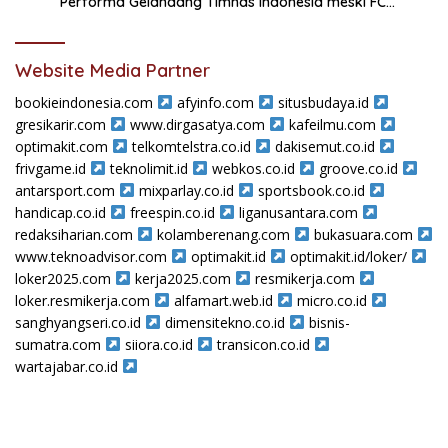
Performa Gelandang Timnas Indonesia meski FC
Utrecht Kalah
Website Media Partner
bookieindonesia.com
afyinfo.com
situsbudaya.id
gresikarir.com
www.dirgasatya.com
kafeilmu.com
optimakit.com
telkomtelstra.co.id
dakisemut.co.id
frivgame.id
teknolimit.id
webkos.co.id
groove.co.id
antarsport.com
mixparlay.co.id
sportsbook.co.id
handicap.co.id
freespin.co.id
liganusantara.com
redaksiharian.com
kolamberenang.com
bukasuara.com
www.teknoadvisor.com
optimakit.id
optimakit.id/loker/
loker2025.com
kerja2025.com
resmikerja.com
loker.resmikerja.com
alfamart.web.id
micro.co.id
sanghyangseri.co.id
dimensitekno.co.id
bisnis-
sumatra.com
siiora.co.id
transicon.co.id
wartajabar.co.id