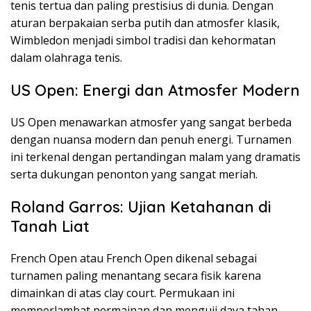
tenis tertua dan paling prestisius di dunia. Dengan
aturan berpakaian serba putih dan atmosfer klasik,
Wimbledon menjadi simbol tradisi dan kehormatan
dalam olahraga tenis.
US Open: Energi dan Atmosfer Modern
US Open menawarkan atmosfer yang sangat berbeda
dengan nuansa modern dan penuh energi. Turnamen
ini terkenal dengan pertandingan malam yang dramatis
serta dukungan penonton yang sangat meriah.
Roland Garros: Ujian Ketahanan di
Tanah Liat
French Open atau French Open dikenal sebagai
turnamen paling menantang secara fisik karena
dimainkan di atas clay court. Permukaan ini
memperlambat permainan dan menguji daya tahan