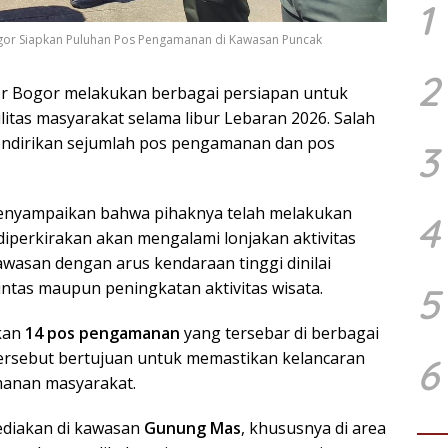
1
Bogor Siapkan Puluhan Pos Pengamanan di Kawasan Puncak
2
or Bogor melakukan berbagai persiapan untuk
tas masyarakat selama libur Lebaran 2026. Salah
endirikan sejumlah pos pengamanan dan pos
3
nyampaikan bahwa pihaknya telah melakukan
4
diperkirakan akan mengalami lonjakan aktivitas
kawasan dengan arus kendaraan tinggi dinilai
intas maupun peningkatan aktivitas wisata.
5
pkan
14 pos pengamanan
yang tersebar di berbagai
tersebut bertujuan untuk memastikan kelancaran
6
amanan masyarakat.
sediakan di kawasan
Gunung Mas
, khususnya di area