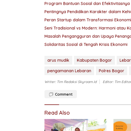
Program Bantuan Sosial dan Efektivitasnya
Pentingnya Pendidikan Karakter dalam Kehi
Peran Startup dalam Transformasi Ekonomi
Seni Tradisional vs Modern: Harmoni atau 
Masalah Pengangguran dan Upaya Penang
Solidaritas Sosial di Tengah Krisis Ekonomi
arus mudik
Kabupaten Bogor
Lebar
pengamanan Lebaran
Polres Bogor
Writer: Tim Redaksi Skyroam.id
Editor: Tim Edito
Comment
Read Also