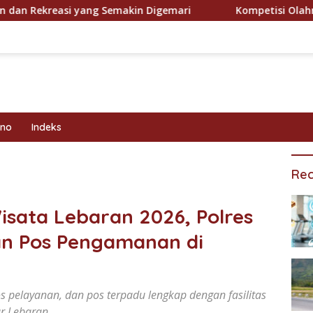
ang Semakin Digemari
Kompetisi Olahraga yang Paling
kno
Indeks
Rec
isata Lebaran 2026, Polres
an Pos Pengamanan di
pelayanan, dan pos terpadu lengkap dengan fasilitas
r Lebaran.