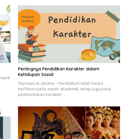
Pentingnya Pendidikan Karakter dalam
Kehidupan Sosial
enjadi
Skyroam.id, Jakarta – Pendidikan tidak hanya
berfokus pada aspek akademik, tetapi juga pada
pembentukan karakter…