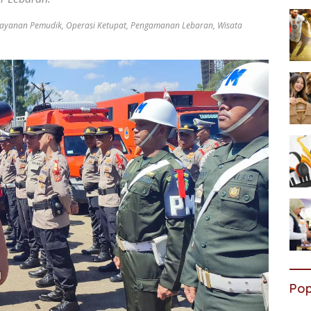
elayanan Pemudik
,
Operasi Ketupat
,
Pengamanan Lebaran
,
Wisata
Pop