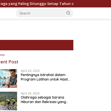
 Ditunggu Setiap Tahun oleh Penggemar Dunia
Fashion
ent Post
April 24, 2026
Pentingnya Istirahat dalam
Program Latihan untuk Hasil
Maksimal
April 24, 2026
Olahraga sebagai Sarana
Hiburan dan Rekreasi yang
Semakin Digemari