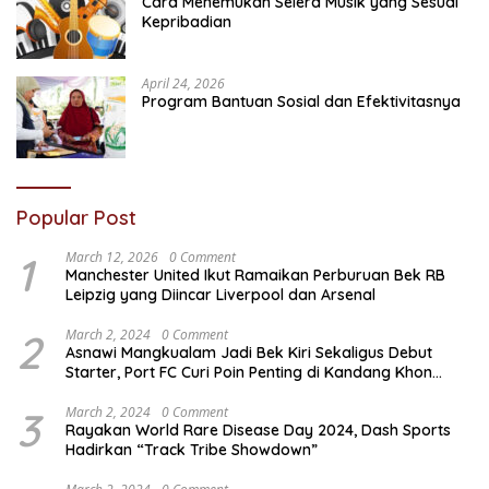
Cara Menemukan Selera Musik yang Sesuai
Kepribadian
April 24, 2026
Program Bantuan Sosial dan Efektivitasnya
Popular Post
1
March 12, 2026
0 Comment
Manchester United Ikut Ramaikan Perburuan Bek RB
Leipzig yang Diincar Liverpool dan Arsenal
2
March 2, 2024
0 Comment
Asnawi Mangkualam Jadi Bek Kiri Sekaligus Debut
Starter, Port FC Curi Poin Penting di Kandang Khon
Kaen United
3
March 2, 2024
0 Comment
Rayakan World Rare Disease Day 2024, Dash Sports
Hadirkan “Track Tribe Showdown”