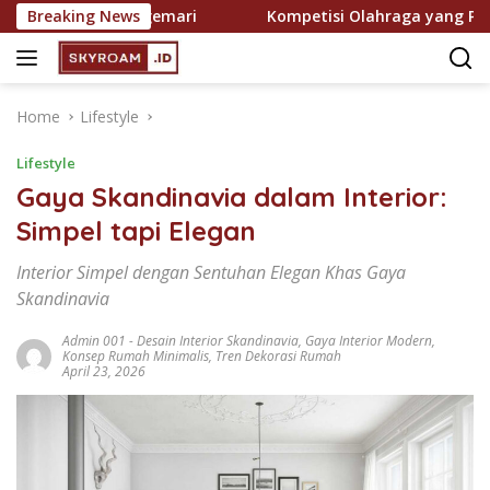
Skip
 Semakin Digemari
Breaking News
Kompetisi Olahraga yang Paling Dit
to
content
Home
Lifestyle
Lifestyle
Gaya Skandinavia dalam Interior:
Simpel tapi Elegan
Interior Simpel dengan Sentuhan Elegan Khas Gaya
Skandinavia
Admin 001
-
Desain Interior Skandinavia
,
Gaya Interior Modern
,
Konsep Rumah Minimalis
,
Tren Dekorasi Rumah
April 23, 2026