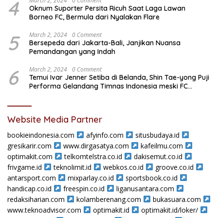
4
March 2, 2024
0 Comment
Oknum Suporter Persita Ricuh Saat Laga Lawan
Borneo FC, Bermula dari Nyalakan Flare
5
March 2, 2024
0 Comment
Bersepeda dari Jakarta-Bali, Janjikan Nuansa
Pemandangan yang Indah
6
March 2, 2024
0 Comment
Temui Ivar Jenner Setiba di Belanda, Shin Tae-yong Puji
Performa Gelandang Timnas Indonesia meski FC
Utrecht Kalah
Website Media Partner
bookieindonesia.com
afyinfo.com
situsbudaya.id
gresikarir.com
www.dirgasatya.com
kafeilmu.com
optimakit.com
telkomtelstra.co.id
dakisemut.co.id
frivgame.id
teknolimit.id
webkos.co.id
groove.co.id
antarsport.com
mixparlay.co.id
sportsbook.co.id
handicap.co.id
freespin.co.id
liganusantara.com
redaksiharian.com
kolamberenang.com
bukasuara.com
www.teknoadvisor.com
optimakit.id
optimakit.id/loker/