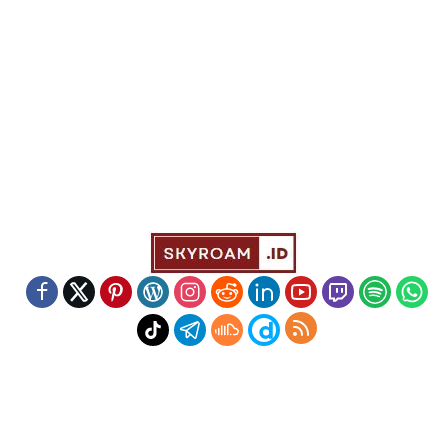
Indeks
Kode Etik
Redaksi
Disclaimer
Pedoman Media Siber
Powered by WordPress
-
Theme: wpberita.