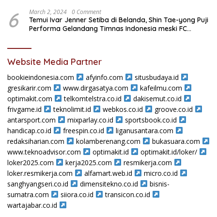
6
March 2, 2024
0 Comment
Temui Ivar Jenner Setiba di Belanda, Shin Tae-yong Puji
Performa Gelandang Timnas Indonesia meski FC
Utrecht Kalah
Website Media Partner
bookieindonesia.com
afyinfo.com
situsbudaya.id
gresikarir.com
www.dirgasatya.com
kafeilmu.com
optimakit.com
telkomtelstra.co.id
dakisemut.co.id
frivgame.id
teknolimit.id
webkos.co.id
groove.co.id
antarsport.com
mixparlay.co.id
sportsbook.co.id
handicap.co.id
freespin.co.id
liganusantara.com
redaksiharian.com
kolamberenang.com
bukasuara.com
www.teknoadvisor.com
optimakit.id
optimakit.id/loker/
loker2025.com
kerja2025.com
resmikerja.com
loker.resmikerja.com
alfamart.web.id
micro.co.id
sanghyangseri.co.id
dimensitekno.co.id
bisnis-
sumatra.com
siiora.co.id
transicon.co.id
wartajabar.co.id