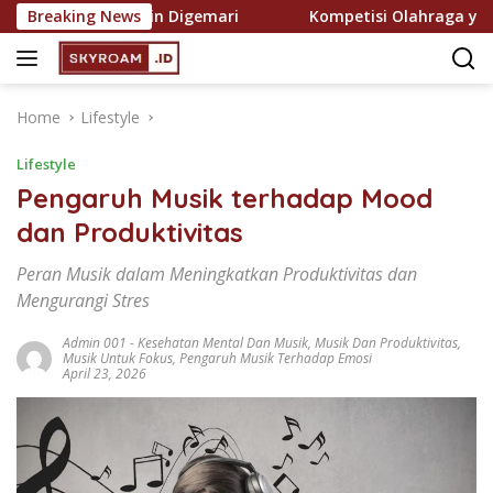
Skip
i yang Semakin Digemari
Breaking News
Kompetisi Olahraga yang Pal
to
content
Home
Lifestyle
Lifestyle
Pengaruh Musik terhadap Mood
dan Produktivitas
Peran Musik dalam Meningkatkan Produktivitas dan
Mengurangi Stres
Admin 001
-
Kesehatan Mental Dan Musik
,
Musik Dan Produktivitas
,
Musik Untuk Fokus
,
Pengaruh Musik Terhadap Emosi
April 23, 2026