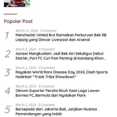
Popular Post
1
March 12, 2026
0 Comment
Manchester United Ikut Ramaikan Perburuan Bek RB
Leipzig yang Diincar Liverpool dan Arsenal
2
March 2, 2024
0 Comment
Asnawi Mangkualam Jadi Bek Kiri Sekaligus Debut
Starter, Port FC Curi Poin Penting di Kandang Khon
Kaen United
3
March 2, 2024
0 Comment
Rayakan World Rare Disease Day 2024, Dash Sports
Hadirkan “Track Tribe Showdown”
4
March 2, 2024
0 Comment
Oknum Suporter Persita Ricuh Saat Laga Lawan
Borneo FC, Bermula dari Nyalakan Flare
5
March 2, 2024
0 Comment
Bersepeda dari Jakarta-Bali, Janjikan Nuansa
Pemandangan yang Indah