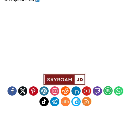
Indeks
Kode Etik
Redaksi
Disclaimer
Pedoman Media Siber