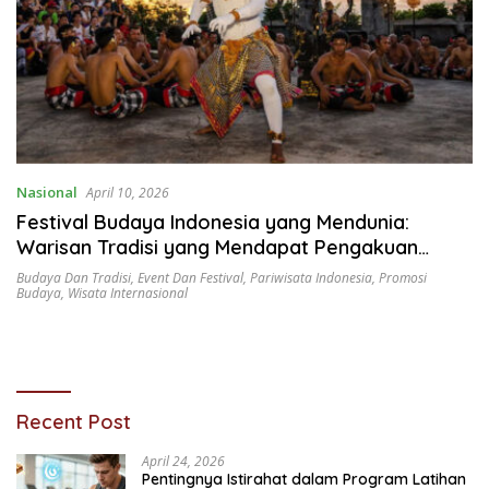
Nasional
April 10, 2026
Festival Budaya Indonesia yang Mendunia:
Warisan Tradisi yang Mendapat Pengakuan
Global
Budaya Dan Tradisi
,
Event Dan Festival
,
Pariwisata Indonesia
,
Promosi
Budaya
,
Wisata Internasional
Recent Post
April 24, 2026
Pentingnya Istirahat dalam Program Latihan