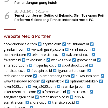
Pemandangan yang Indah
6
March 2, 2024
0 Comment
Temui Ivar Jenner Setiba di Belanda, Shin Tae-yong Puji
Performa Gelandang Timnas Indonesia meski FC
Utrecht Kalah
Website Media Partner
bookieindonesia.com
afyinfo.com
situsbudaya.id
gresikarir.com
www.dirgasatya.com
kafeilmu.com
optimakit.com
telkomtelstra.co.id
dakisemut.co.id
frivgame.id
teknolimit.id
webkos.co.id
groove.co.id
antarsport.com
mixparlay.co.id
sportsbook.co.id
handicap.co.id
freespin.co.id
liganusantara.com
redaksiharian.com
kolamberenang.com
bukasuara.com
www.teknoadvisor.com
optimakit.id
optimakit.id/loker/
loker2025.com
kerja2025.com
resmikerja.com
loker.resmikerja.com
alfamart.web.id
micro.co.id
sanghyangseri.co.id
dimensitekno.co.id
bisnis-
sumatra.com
siiora.co.id
transicon.co.id
wartajabar.co.id