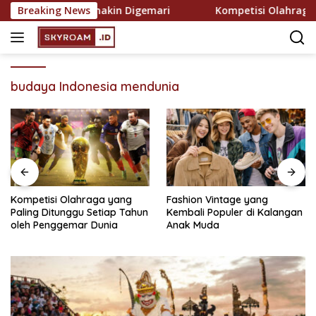
Skip
ekreasi yang Semakin Digemari
Breaking News
Kompetisi Olahraga ya
to
content
budaya Indonesia mendunia
Kompetisi Olahraga yang
Fashion Vintage yang
Paling Ditunggu Setiap Tahun
Kembali Populer di Kalangan
oleh Penggemar Dunia
Anak Muda