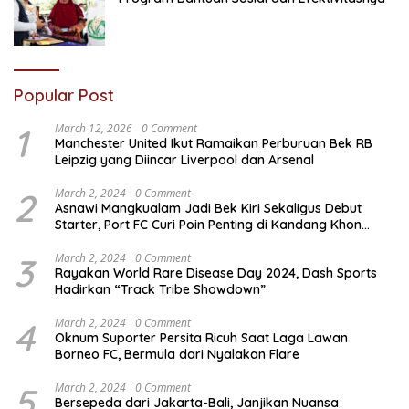
Popular Post
1
March 12, 2026
0 Comment
Manchester United Ikut Ramaikan Perburuan Bek RB
Leipzig yang Diincar Liverpool dan Arsenal
2
March 2, 2024
0 Comment
Asnawi Mangkualam Jadi Bek Kiri Sekaligus Debut
Starter, Port FC Curi Poin Penting di Kandang Khon
Kaen United
3
March 2, 2024
0 Comment
Rayakan World Rare Disease Day 2024, Dash Sports
Hadirkan “Track Tribe Showdown”
4
March 2, 2024
0 Comment
Oknum Suporter Persita Ricuh Saat Laga Lawan
Borneo FC, Bermula dari Nyalakan Flare
5
March 2, 2024
0 Comment
Bersepeda dari Jakarta-Bali, Janjikan Nuansa