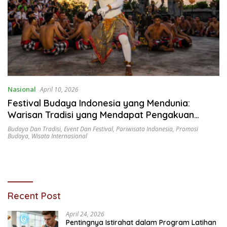
Nasional
April 10, 2026
Festival Budaya Indonesia yang Mendunia:
Warisan Tradisi yang Mendapat Pengakuan
Global
Budaya Dan Tradisi
,
Event Dan Festival
,
Pariwisata Indonesia
,
Promosi
Budaya
,
Wisata Internasional
Recent Post
April 24, 2026
Pentingnya Istirahat dalam Program Latihan