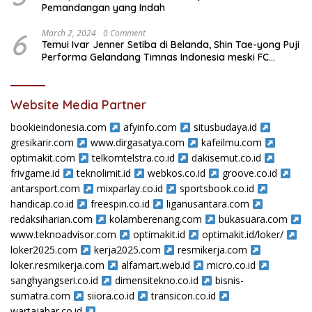
Pemandangan yang Indah
6
March 2, 2024
0 Comment
Temui Ivar Jenner Setiba di Belanda, Shin Tae-yong Puji
Performa Gelandang Timnas Indonesia meski FC
Utrecht Kalah
Website Media Partner
bookieindonesia.com
afyinfo.com
situsbudaya.id
gresikarir.com
www.dirgasatya.com
kafeilmu.com
optimakit.com
telkomtelstra.co.id
dakisemut.co.id
frivgame.id
teknolimit.id
webkos.co.id
groove.co.id
antarsport.com
mixparlay.co.id
sportsbook.co.id
handicap.co.id
freespin.co.id
liganusantara.com
redaksiharian.com
kolamberenang.com
bukasuara.com
www.teknoadvisor.com
optimakit.id
optimakit.id/loker/
loker2025.com
kerja2025.com
resmikerja.com
loker.resmikerja.com
alfamart.web.id
micro.co.id
sanghyangseri.co.id
dimensitekno.co.id
bisnis-
sumatra.com
siiora.co.id
transicon.co.id
wartajabar.co.id