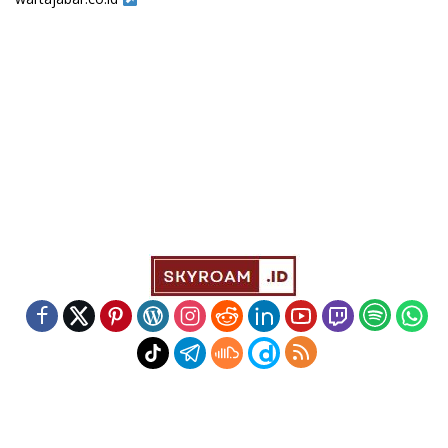
Indeks
Kode Etik
Redaksi
Disclaimer
Pedoman Media Siber