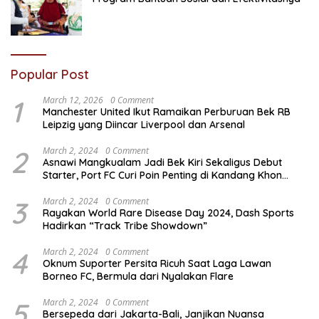
Popular Post
1
March 12, 2026
0 Comment
Manchester United Ikut Ramaikan Perburuan Bek RB
Leipzig yang Diincar Liverpool dan Arsenal
2
March 2, 2024
0 Comment
Asnawi Mangkualam Jadi Bek Kiri Sekaligus Debut
Starter, Port FC Curi Poin Penting di Kandang Khon
Kaen United
3
March 2, 2024
0 Comment
Rayakan World Rare Disease Day 2024, Dash Sports
Hadirkan “Track Tribe Showdown”
4
March 2, 2024
0 Comment
Oknum Suporter Persita Ricuh Saat Laga Lawan
Borneo FC, Bermula dari Nyalakan Flare
5
March 2, 2024
0 Comment
Bersepeda dari Jakarta-Bali, Janjikan Nuansa