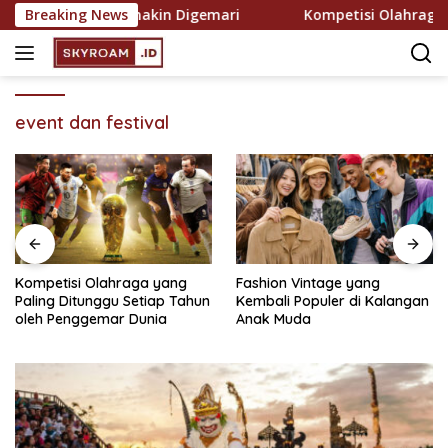
Skip
ekreasi yang Semakin Digemari
Breaking News
Kompetisi Olahraga ya
to
content
event dan festival
Kompetisi Olahraga yang
Fashion Vintage yang
Paling Ditunggu Setiap Tahun
Kembali Populer di Kalangan
oleh Penggemar Dunia
Anak Muda