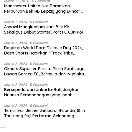
March 12, 2026
0 Comment
Manchester United Ikut Ramaikan
Perburuan Bek RB Leipzig yang Diincar
Liverpool dan Arsenal
March 2, 2024
0 Comment
Asnawi Mangkualam Jadi Bek Kiri
Sekaligus Debut Starter, Port FC Curi Poin
Penting di Kandang Khon Kaen United
March 2, 2024
0 Comment
Rayakan World Rare Disease Day 2024,
Dash Sports Hadirkan “Track Tribe
Showdown”
March 2, 2024
0 Comment
Oknum Suporter Persita Ricuh Saat Laga
Lawan Borneo FC, Bermula dari Nyalakan
Flare
March 2, 2024
0 Comment
Bersepeda dari Jakarta-Bali, Janjikan
Nuansa Pemandangan yang Indah
March 2, 2024
0 Comment
Temui Ivar Jenner Setiba di Belanda, Shin
Tae-yong Puji Performa Gelandang
Timnas Indonesia meski FC Utrecht Kalah