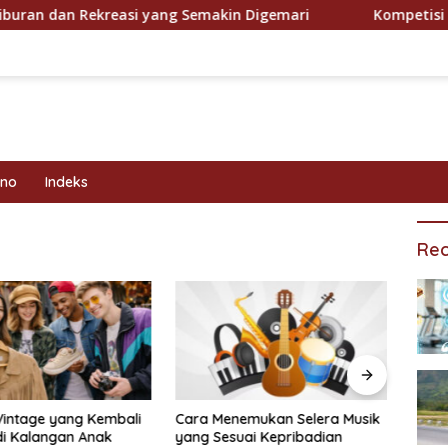
dan Rekreasi yang Semakin Digemari
Kompetisi Olahra
kno
Indeks
Rec
Vintage yang Kembali
Cara Menemukan Selera Musik
Prog
di Kalangan Anak
yang Sesuai Kepribadian
Efekt