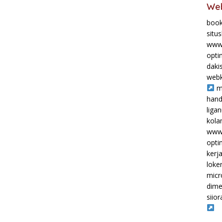
Web
book
situ
www.
opti
daki
webk
m
hand
liga
kol
www.
opti
kerj
loke
micr
dime
siior