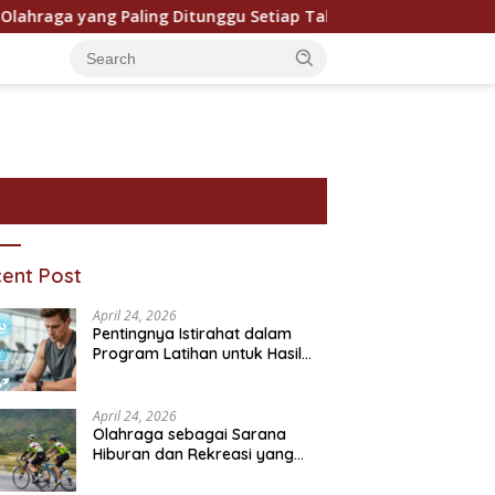
ga yang Paling Ditunggu Setiap Tahun oleh Penggemar Dunia
ent Post
April 24, 2026
Pentingnya Istirahat dalam
Program Latihan untuk Hasil
Maksimal
April 24, 2026
Olahraga sebagai Sarana
Hiburan dan Rekreasi yang
ram Bantuan Sosial dan
Pentingnya Pendidikan
P
Semakin Digemari
ivitasnya
Karakter dalam Kehidupan
T