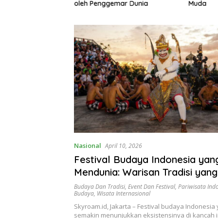
gemari
oleh Penggemar Dunia
Muda
Nasional
April 10, 2026
Festival Budaya Indonesia yan
Mendunia: Warisan Tradisi yang
Mendapat Pengakuan Global
Budaya Dan Tradisi
,
Event Dan Festival
,
Pariwisata Ind
Budaya
,
Wisata Internasional
Skyroam.id, Jakarta – Festival budaya Indonesi
semakin menunjukkan eksistensinya di kancah i