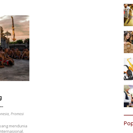
g
onesia
,
Promosi
Pop
a yang mendunia
nternasional.