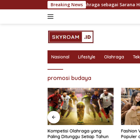
Skip
ntuk Hasil Maksimal
Breaking News
Olahraga sebagai Sarana Hiburan 
to
content
Nasional
Lifestyle
Olahraga
Te
promosi budaya
bagai Sarana
Kompetisi Olahraga yang
Fashion 
 Rekreasi yang
Paling Ditunggu Setiap Tahun
Populer 