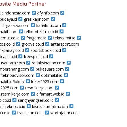
site Media Partner
ieindonesia.com
afyinfo.com
sbudaya.id
gresikarir.com
dirgasatya.com
kafeilmu.com
makit.com
telkomtelstra.co.id
semut.co.id
frivgame.id
teknolimit.id
os.co.id
groove.co.id
antarsport.com
ixparlay.co.id
sportsbook.co.id
icap.co.id
freespin.co.id
nusantara.com
redaksiharian.com
amberenang.com
bukasuara.com
teknoadvisor.com
optimakit.id
makit.id/loker/
loker2025.com
a2025.com
resmikerja.com
r.resmikerja.com
alfamart.web.id
o.co.id
sanghyangseri.co.id
nsitekno.co.id
bisnis-sumatra.com
a.co.id
transicon.co.id
wartajabar.co.id