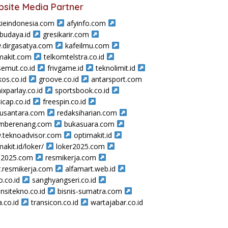
site Media Partner
ieindonesia.com
afyinfo.com
sbudaya.id
gresikarir.com
dirgasatya.com
kafeilmu.com
makit.com
telkomtelstra.co.id
semut.co.id
frivgame.id
teknolimit.id
os.co.id
groove.co.id
antarsport.com
ixparlay.co.id
sportsbook.co.id
icap.co.id
freespin.co.id
nusantara.com
redaksiharian.com
amberenang.com
bukasuara.com
teknoadvisor.com
optimakit.id
makit.id/loker/
loker2025.com
a2025.com
resmikerja.com
r.resmikerja.com
alfamart.web.id
o.co.id
sanghyangseri.co.id
nsitekno.co.id
bisnis-sumatra.com
a.co.id
transicon.co.id
wartajabar.co.id