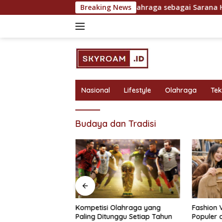
Skip
untuk Hasil Maksimal
Breaking News
Olahraga sebagai Sarana Hiburan
to
content
Nasional
Lifestyle
Olahraga
Te
Budaya dan Tradisi
bagai Sarana
Kompetisi Olahraga yang
Fashion 
 Rekreasi yang
Paling Ditunggu Setiap Tahun
Populer 