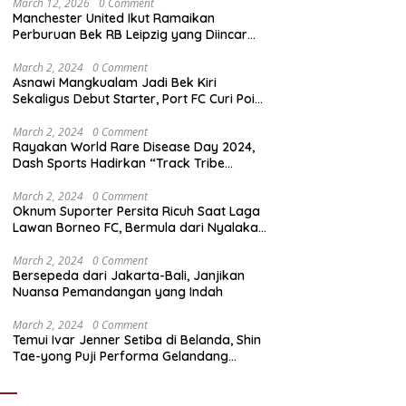
March 12, 2026
0 Comment
Manchester United Ikut Ramaikan
Perburuan Bek RB Leipzig yang Diincar
Liverpool dan Arsenal
March 2, 2024
0 Comment
Asnawi Mangkualam Jadi Bek Kiri
Sekaligus Debut Starter, Port FC Curi Poin
Penting di Kandang Khon Kaen United
March 2, 2024
0 Comment
Rayakan World Rare Disease Day 2024,
Dash Sports Hadirkan “Track Tribe
Showdown”
March 2, 2024
0 Comment
Oknum Suporter Persita Ricuh Saat Laga
Lawan Borneo FC, Bermula dari Nyalakan
Flare
March 2, 2024
0 Comment
Bersepeda dari Jakarta-Bali, Janjikan
Nuansa Pemandangan yang Indah
March 2, 2024
0 Comment
Temui Ivar Jenner Setiba di Belanda, Shin
Tae-yong Puji Performa Gelandang
Timnas Indonesia meski FC Utrecht Kalah