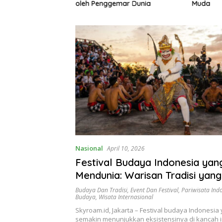
gemari
oleh Penggemar Dunia
Muda
Nasional
April 10, 2026
Festival Budaya Indonesia yan
Mendunia: Warisan Tradisi yang
Mendapat Pengakuan Global
Budaya Dan Tradisi
,
Event Dan Festival
,
Pariwisata Ind
Budaya
,
Wisata Internasional
Skyroam.id, Jakarta – Festival budaya Indonesi
semakin menunjukkan eksistensinya di kancah i