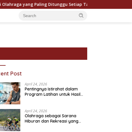
aga yang Paling Ditunggu Setiap Tahun oleh Penggemar Dunia
ent Post
April 24, 2026
Pentingnya Istirahat dalam
Program Latihan untuk Hasil
Maksimal
April 24, 2026
Olahraga sebagai Sarana
Hiburan dan Rekreasi yang
ram Bantuan Sosial dan
Pentingnya Pendidikan
P
Semakin Digemari
ivitasnya
Karakter dalam Kehidupan
T