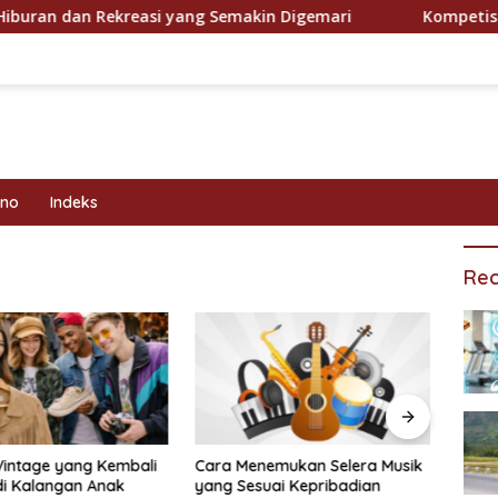
 dan Rekreasi yang Semakin Digemari
Kompetisi Olahr
kno
Indeks
Rec
Vintage yang Kembali
Cara Menemukan Selera Musik
Prog
di Kalangan Anak
yang Sesuai Kepribadian
Efekt