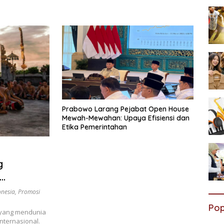
Prabowo Larang Pejabat Open House
Mewah-Mewahan: Upaya Efisiensi dan
Etika Pemerintahan
g
onesia
,
Promosi
Pop
a yang mendunia
nternasional.