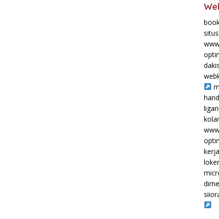
Web
book
situ
www.
opti
daki
webk
m
hand
liga
kol
www.
opti
kerj
loke
micr
dime
siior